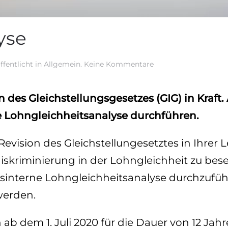
yse
zu
öffentlicht in
Allgemein
.
Keine Kommentare
Lohngleichheitsanal
n des Gleichstellungsgesetzes (GIG) in Kraft
e Lohngleichheitsanalyse durchführen.
evision des Gleichstellungesetztes in Ihrer 
diskriminierung in der Lohngleichheit zu bes
iebsinterne Lohngleichheitsanalyse durchzufü
werden.
 dem 1. Juli 2020 für die Dauer von 12 Jahren