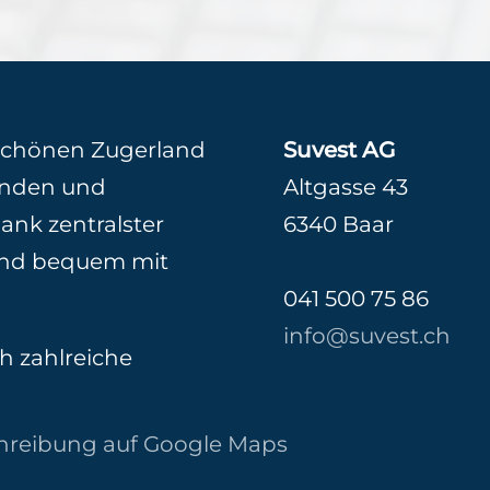
 schönen Zugerland
Suvest AG
unden und
Altgasse 43
ank zentralster
6340 Baar
und bequem mit
041 500 75 86
info@suvest.ch
h zahlreiche
schreibung auf Google Maps