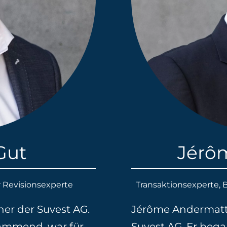
Gut
Jérô
r Revisionsexperte
Transaktionsexperte,
er der Suvest AG.
Jérôme Andermatt 
tammend, war für
Suvest AG. Er bega