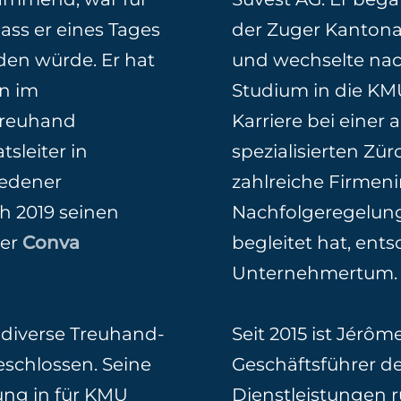
dass er eines Tages
der Zuger Kantona
den würde. Er hat
und wechselte na
en im
Studium in die KMU
Treuhand
Karriere bei eine
sleiter in
spezialisierten Zü
iedener
zahlreiche Firmeni
h 2019 seinen
Nachfolgeregelun
der
Conva
begleitet hat, ents
Unternehmertum.
 diverse Treuhand-
Seit 2015 ist Jérô
eschlossen. Seine
Geschäftsführer d
ung in für KMU
Dienstleistungen 